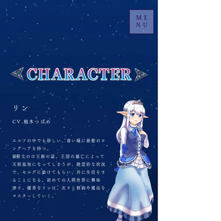
ME
NU
リン
CV.柚木つばめ
エルフの中でも珍しい、青い瞳に銀髪のロ
ングヘアを持つ。
​銀髪なのは王族の証。王国の滅亡によって
天涯孤独になってしまうが、絶望的な状況
で、セルグに助けてもらい、共に生活をす
ることになる。初めての人間世界に興味
津々。優秀なリンは、次々と剣術や魔法を
マスターしていく。