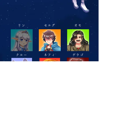
リン
セルグ
オモ
クルー
ネフィ
ゲラゴ
​©vanillamacaron